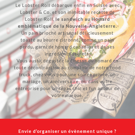
Le Lobster Roll débarque enfin en Suisse avec
Lobster & Co. et son inimitable recette de
Lobster Roll,
le sandwich au Homard
emblématique de la Nouvelle-Angleterre.
Un pain brioché artisanal délicieusement
toasté au beurre citronné, comme un pain
perdu, garni de homard canadien et de ses
ingrédients secrets.
Vous aussi, dégustez la finesse du homard en
toute décontraction au comptoir de notre food
truck, chez vous pour une soirée privée, un
mariage, un anniversaire, ou dans votre
entreprise pour un repas chic et fun autour de
votre marque.
Envie d’organiser un évènement unique ?