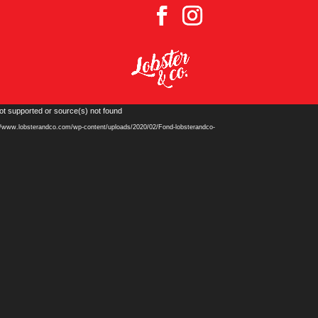
Lecteur
ot supported or source(s) not found
vidéo
ps://www.lobsterandco.com/wp-content/uploads/2020/02/Fond-lobsterandco-