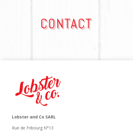
CONTACT
Lobster and Co SARL
Rue de Fribourg N°13